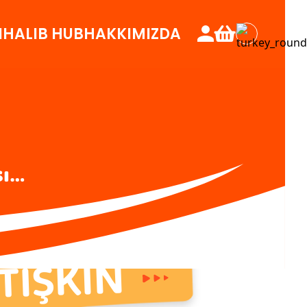
N
HALIB HUB
HAKKIMIZDA
sı…
TİŞKİN