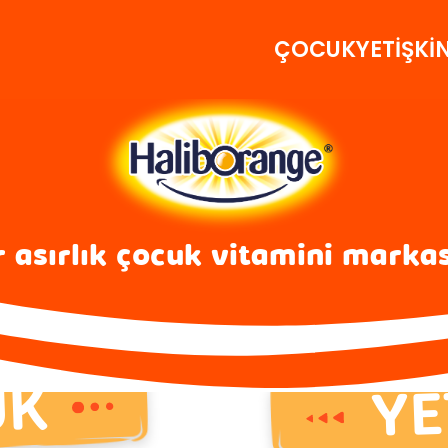
ÇOCUK
YETİŞKİ
r asırlık çocuk vitamini marka
YE
UK