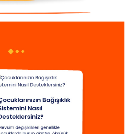
Çocuklarınızın Bağışıklık
Sistemini Nasıl
Desteklersiniz?
evsim değişiklikleri genellikle
çocuklarda burun akıntısı, öksürük,